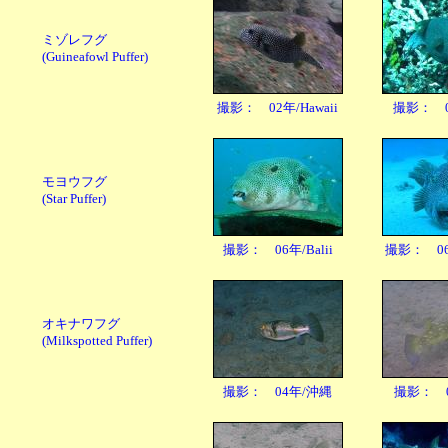
ミゾレフグ
(Guineafowl Puffer)
撮影： 02年/Hawaii
撮影： 06
モヨウフグ
(Star Puffer)
撮影： 06年/Balii
撮影： 06年
オキナワフグ
(Milkspotted Puffer)
撮影： 04年/沖縄
撮影： 06