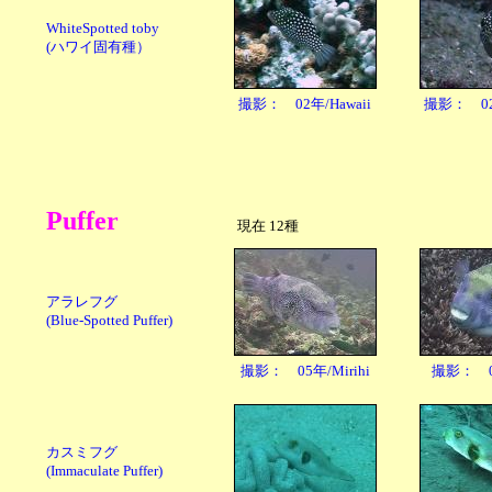
WhiteSpotted toby
(ハワイ固有種）
撮影： 02年/Hawaii
撮影： 02年
Puffer
現在 12種
アラレフグ
(Blue-Spotted Puffer)
撮影： 05年/Mirihi
撮影： 06
カスミフグ
(Immaculate Puffer)