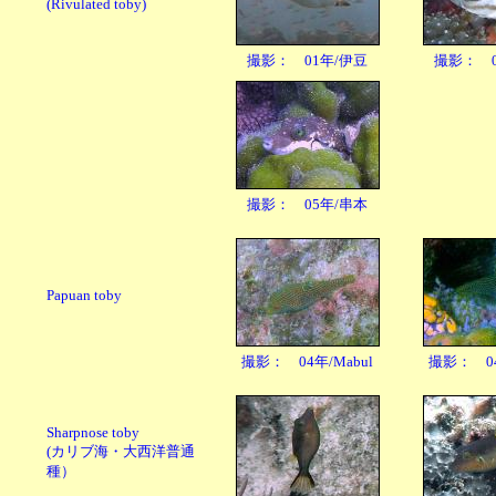
(Rivulated toby)
撮影： 01年/伊豆
撮影： 0
撮影： 05年/串本
Papuan toby
撮影： 04年/Mabul
撮影： 04
Sharpnose toby
(カリブ海・大西洋普通
種）