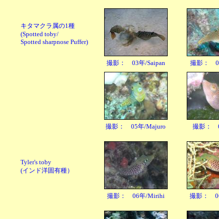
キタマクラ属の1種
(Spotted toby/
Spotted sharpnose Puffer)
撮影： 03年/Saipan
撮影： 04
撮影： 05年/Majuro
撮影： 06
Tyler's toby
(インド洋固有種）
撮影： 06年/Mirihi
撮影： 06年