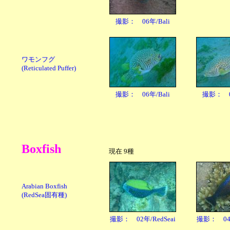
撮影： 06年/Bali
ワモンフグ
(Reticulated Puffer)
撮影： 06年/Bali
撮影： 06
Boxfish
現在 9種
Arabian Boxfish
(RedSea固有種)
撮影： 02年/RedSeai
撮影： 04年