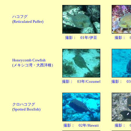
ハコフグ
(Reticulated Puffer)
撮影： 01年/伊豆
撮影： 0
Honeycomb Cowfish
(メキシコ湾・大西洋種）
撮影： 03年/Cozumel
撮影： 03年
クロハコフグ
(Spotted Boxfish)
撮影： 02年/Hawaii
撮影： 0