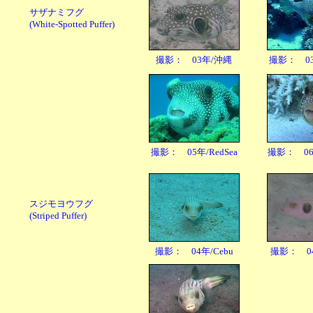
サザナミフグ
(White-Spotted Puffer)
撮影： 03年/沖縄
撮影： 03年
撮影： 05年/RedSea
撮影： 06年
スジモヨウフグ
(Striped Puffer)
撮影： 04年/Cebu
撮影： 04