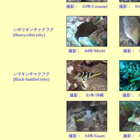
撮影： 03年/Cozumel
撮影： 03年
シボリキンチャクフグ
(Honeycobm toby)
撮影： 04年/Mirihi
撮影： 06
シマキンチャクフグ
(Black-Saddled toby)
撮影： 01年/沖縄
撮影： 0
撮影： 04年/Guam
撮影： 06