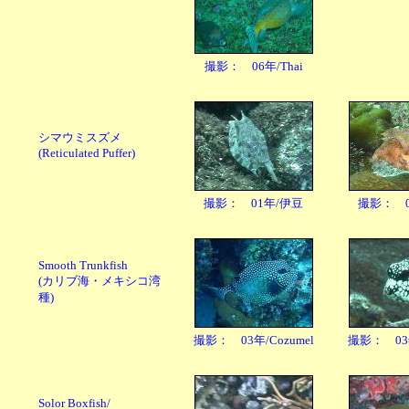
撮影： 06年/Thai
シマウミスズメ
(Reticulated Puffer)
撮影： 01年/伊豆
撮影： 0
Smooth Trunkfish
(カリブ海・メキシコ湾
種)
撮影： 03年/Cozumel
撮影： 03年
Solor Boxfish/