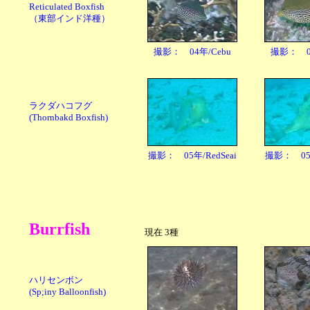
Reticulated Boxfish
（東部インド洋種）
撮影： 04年/Cebu
撮影： 04
ラクダハコフグ
(Thornbakd Boxfish)
撮影： 05年/RedSeai
撮影： 05年
Burrfish
現在 3種
ハリセンボン
(Sp;iny Balloonfish)