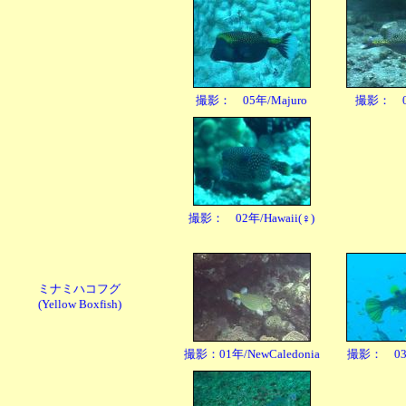
撮影： 05年/Majuro
撮影： 06
撮影： 02年/Hawaii(♀)
ミナミハコフグ
(Yellow Boxfish)
撮影：01年/NewCaledonia
撮影： 03年